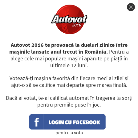
Autovot 2016 te provoacă la dueluri zilnice între
CÂŞTIGĂTORI
PREMII
REGULAMENT
maşinile lansate anul trecut în România.
Pentru a
alege cele mai populare mașini apărute pe piaţă în
MAŞINI
ultimele 12 luni.
ACCESIBILE
Votează-ţi maşina favorită din fiecare meci al zilei şi
ajut-o să se califice mai departe spre marea finală.
Hyundai Tucson
Renault Kadjar
22 apr
Hyundai Tucson
Dacă ai votat, te-ai calificat automat în tragerea la sorţi
Honda HR-V
pentru premiile puse în joc.
Fiat 500X
Honda HR-V
30 apr
Hyundai Tucson
Toyota RAV4 facelift
Toyota Avensis
Skoda Superb
pentru a vota
23 apr
Toyota Avensis
Toyota RAV4 facelift