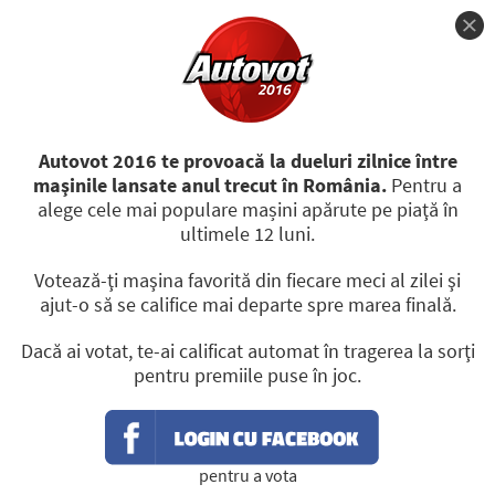
Autovot 2016 te provoacă la dueluri zilnice între
CÂŞTIGĂTORI
PREMII
REGULAMENT
maşinile lansate anul trecut în România.
Pentru a
alege cele mai populare mașini apărute pe piaţă în
GHIDUL BUNELOR MANIERE
ultimele 12 luni.
LA VOLAN
Votează-ţi maşina favorită din fiecare meci al zilei şi
ajut-o să se califice mai departe spre marea finală.
Dacă ai votat, te-ai calificat automat în tragerea la sorţi
pentru premiile puse în joc.
pentru a vota