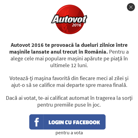
Autovot 2016 te provoacă la dueluri zilnice între
CÂŞTIGĂTORI
PREMII
REGULAMENT
maşinile lansate anul trecut în România.
Pentru a
alege cele mai populare mașini apărute pe piaţă în
MECIUL
MAŞINI
ultimele 12 luni.
ACCESIBILE
12
/31
Votează-ţi maşina favorită din fiecare meci al zilei şi
ajut-o să se califice mai departe spre marea finală.
Dacă ai votat, te-ai calificat automat în tragerea la sorţi
pentru premiile puse în joc.
pentru a vota